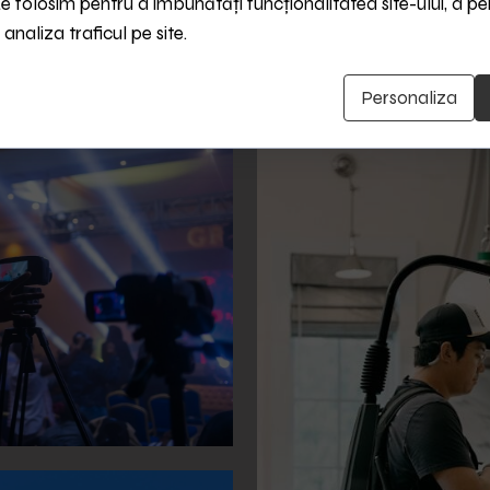
Le folosim pentru a îmbunătăți funcționalitatea site-ului, a p
 analiza traficul pe site.
Personaliza